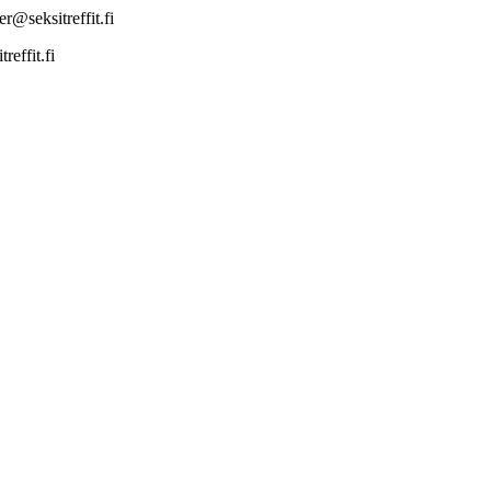
r@seksitreffit.fi
effit.fi