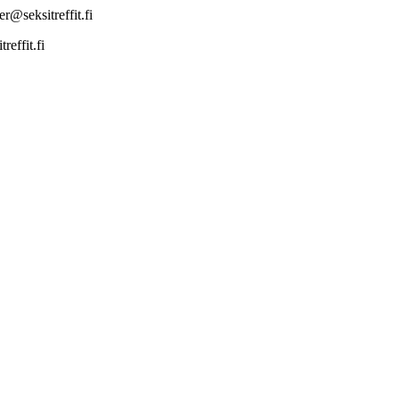
r@seksitreffit.fi
effit.fi