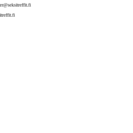
r@seksitreffit.fi
effit.fi