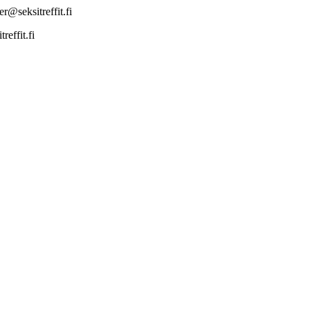
r@seksitreffit.fi
effit.fi