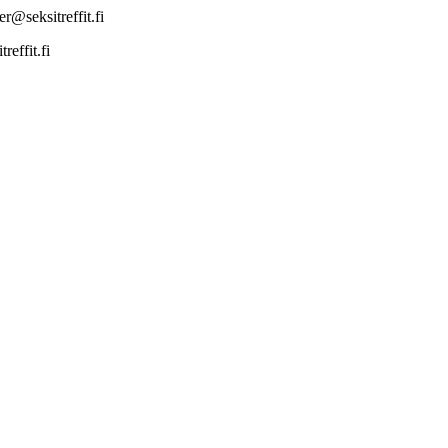
r@seksitreffit.fi
effit.fi